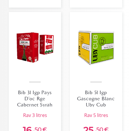
Bib 3l Igp Pays
Bib 5l Igp
D'oc Rge
Gascogne Blanc
Cabernet Syrah
Uby Cub
Les Petits
rav 3 litres
rav 5 litres
Bouchons
16
25
,50
€
,50
€