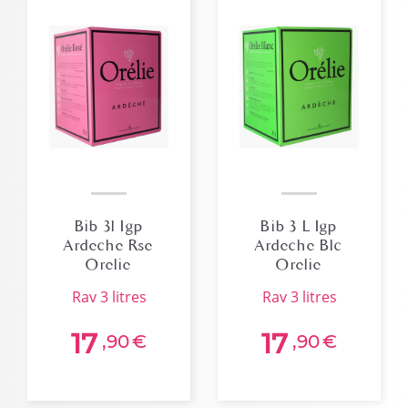
Bib 3l Igp
Bib 3 L Igp
Ardeche Rse
Ardeche Blc
Orelie
Orelie
Cabernet-
Sauvignon/chardonnay
rav 3 litres
rav 3 litres
sauvignon
Grenache
17
17
,90
€
,90
€