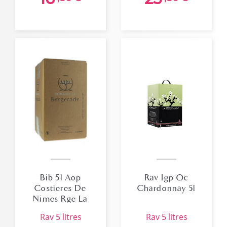
Bib 5l Aop
Rav Igp Oc
Costieres De
Chardonnay 5l
Nimes Rge La
Bergerade
rav 5 litres
rav 5 litres