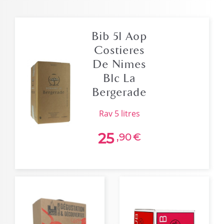
Bib 5l Aop
Costieres
De Nimes
Blc La
Bergerade
rav 5 litres
25
,90
€