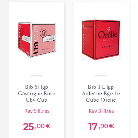
Bib 5l Igp
Bib 3 L Igp
Gascogne Rose
Ardeche Rge Le
Uby Cub
Cube Orelie
Merlot/gamay
rav 5 litres
rav 3 litres
25
17
,00
€
,90
€