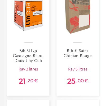
Bib 3l Igp
Bib 5l Saint
Gascogne Blanc
Chinian Rouge
Doux Uby Cub
rav 3 litres
rav 5 litres
21
25
,20
€
,00
€