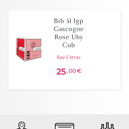
Bib 5l Igp
Gascogne
Rose Uby
Cub
rav 5 litres
25
,00
€