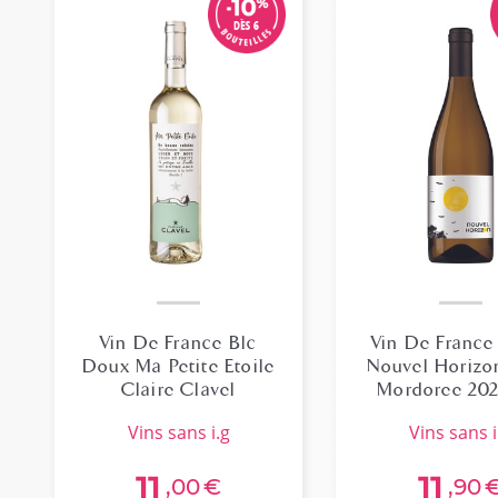
Vin De France Blc
Vin De France
Doux Ma Petite Etoile
Nouvel Horiz
Claire Clavel
Mordoree 202
vins sans i.g
vins sans i
11
11
,00
€
,90