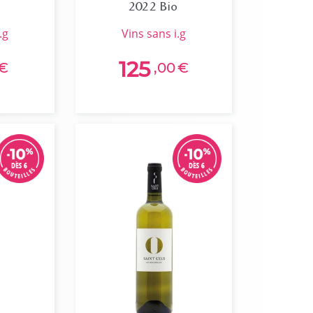
2022 Bio
.g
vins sans i.g
125
€
,00
€