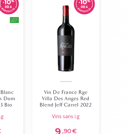
 Blanc
Vin De France Rge
on Dom
Villa Des Anges Red
3 Bio
Blend Jeff Carrel 2022
.g
vins sans i.g
9
€
,90
€