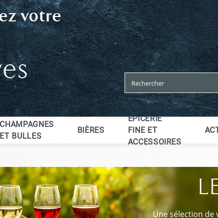
ez votre
ves
EPICERIE
CHAMPAGNES
BIÈRES
FINE ET
AC
ET BULLES
ACCESSOIRES
L
Une sélection de 