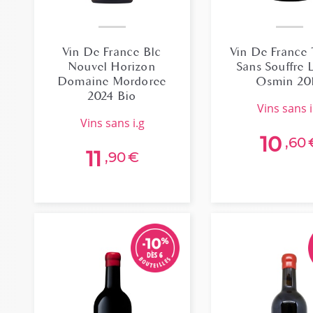
Vin De France Blc
Vin De France
Nouvel Horizon
Sans Souffre 
Domaine Mordoree
Osmin 20
2024 Bio
vins sans i
vins sans i.g
10
,60
11
,90
€