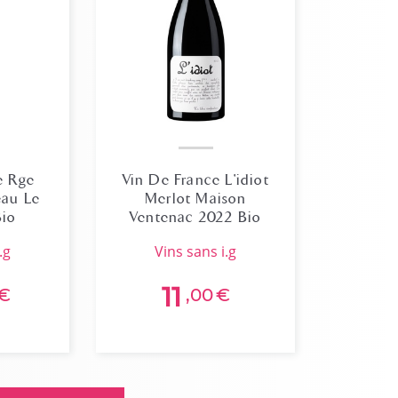
e Rge
Vin De France L'idiot
eau Le
Merlot Maison
Bio
Ventenac 2022 Bio
.g
vins sans i.g
11
€
,00
€