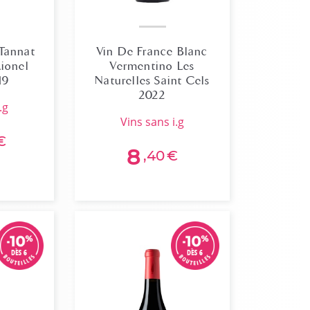
 Tannat
Vin De France Blanc
Lionel
Vermentino Les
19
Naturelles Saint Cels
2022
.g
vins sans i.g
€
8
,40
€