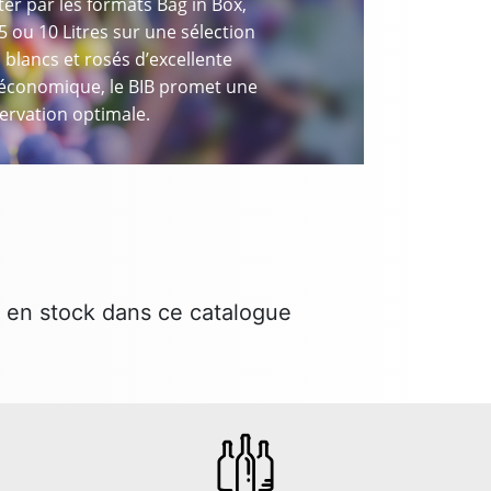
ter par les formats Bag in Box,
5 ou 10 Litres sur une sélection
 blancs et rosés d’excellente
, économique, le BIB promet une
ervation optimale.
 en stock dans ce catalogue