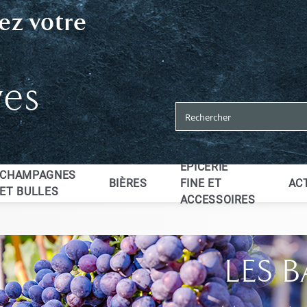
ez votre
ves
EPICERIE
CHAMPAGNES
BIÈRES
FINE ET
AC
ET BULLES
ACCESSOIRES
LES 