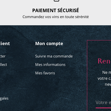
PAIEMENT SÉCURISÉ
Commandez vos vins en toute sérénité
lient
Mon compte
ter
Suivre ma commande
Ren
llect
Mes informations
Ne m
Mes favoris
votre c
new
gales
Votre 