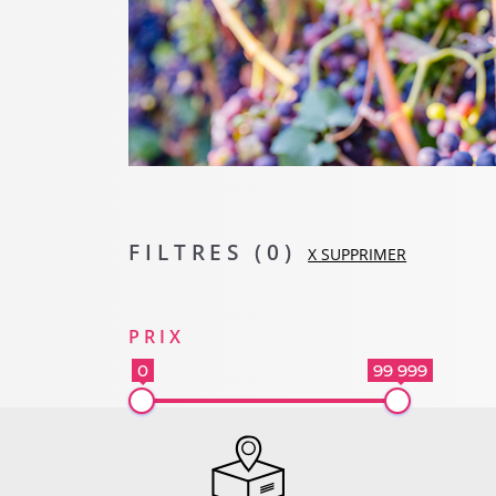
FILTRES (
0
)
X SUPPRIMER
PRIX
0
99 999